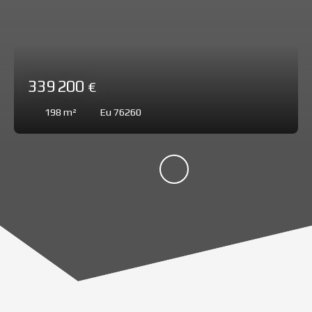
339 200
€
198
m²
Eu 76260