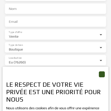
Nom
Email
Type d'offre
Vente
Type de bien
Boutique
Localisation
Eu (76260)
Budget max (€)
LE RESPECT DE VOTRE VIE
Surface min (m²)
PRIVÉE EST UNE PRIORITÉ POUR
NOUS
J'accepte le traitement de mes données personnelles
conformément au RGPD. Si vous ne souhaitez pas faire
Nous utilisons des cookies afin de vous offrir une expérience
l'objet de prospection commerciale par voie téléphonique,