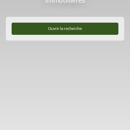
immobilières
Ouvrir la recherche
Type d'offre
Vente
Type de bien
Boutique
Localisation
Eu (76260)
Budget max (€)
Surface min (m²)
Rechercher