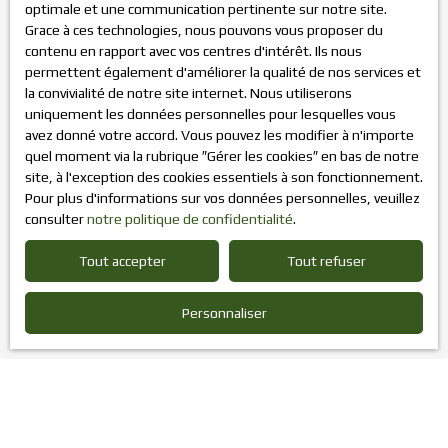
optimale et une communication pertinente sur notre site.
vous pouvez vous inscrire gratuitement sur la liste
Grace à ces technologies, nous pouvons vous proposer du
d'opposition au démarchage téléphonique, prévu par
contenu en rapport avec vos centres d'intérêt. Ils nous
l'article L223-1 du code de la consommation, sur le site
permettent également d'améliorer la qualité de nos services et
Internet www.bloctel.gouv.fr ou par courrier adressé à :
la convivialité de notre site internet. Nous utiliserons
uniquement les données personnelles pour lesquelles vous
Société Worldline, Service Bloctel, CS 61311, 41013 BLOIS
avez donné votre accord. Vous pouvez les modifier à n'importe
CEDEX.
quel moment via la rubrique ″Gérer les cookies″ en bas de notre
site, à l'exception des cookies essentiels à son fonctionnement.
Pour en savoir plus sur le traitement de vos données
Pour plus d'informations sur vos données personnelles, veuillez
personnelles, veuillez consulter notre
politique de
consulter
notre politique de confidentialité
.
confidentialité
.
Tout accepter
Tout refuser
Recevoir des annonces
Personnaliser
Je recherche un bien