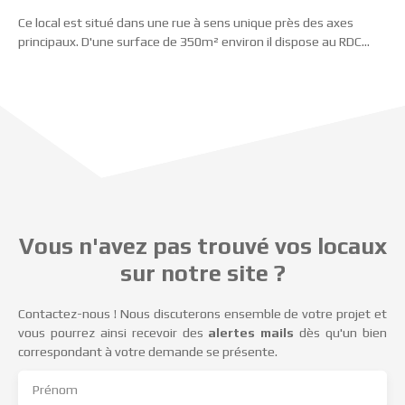
Ce local est situé dans une rue à sens unique près des axes
principaux. D'une surface de 350m² environ il dispose au RDC
d'un espace de stockage, d'un labo, d'une chambre froide, de
sanitaires et un accés à une cave de 30m² environ. Une
mezzanine de 100m² environ est accessible qui peut être
utilisée en une zone de stockage ou être aménager en bureaux.
Ce bien est actuellement loué pour un loyer de 8400€ annuel. Il
est possible de récupérer une partie de la surface et de louer le
complément.
Vous n'avez pas trouvé vos locaux
sur notre site ?
Contactez-nous ! Nous discuterons ensemble de votre projet et
vous pourrez ainsi recevoir des
alertes mails
dès qu'un bien
correspondant à votre demande se présente.
Prénom