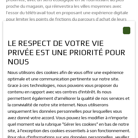
proche du magasin, qui réinvestira les villes moyennes avec
l’essor du télétravail tout en proposant une expérience digitale
pour limiter les points de frictions du parcours d’achat de leurs
clients (récupérer des colis, paiement rapide sans rendu de
monnaie…).
Tel le phénix, le commerce renaîtra de ses cendres, il y aura des
LE RESPECT DE VOTRE VIE
perdants et des gagnants comme dans toute crise. Mes
PRIVÉE EST UNE PRIORITÉ POUR
associés et moi-même en sommes témoins au quotidien, car
nous observons beaucoup de mouvements dans le marché de
NOUS
l’investissement et des
murs commerciaux
. Certains
investisseurs anticipent déjà l’après-crise et profitent de la
Nous utilisons des cookies afin de vous offrir une expérience
chute des prix pour acquérir des locaux commerciaux bien placés
optimale et une communication pertinente sur notre site.
à prix sacrifiés.
Grace à ces technologies, nous pouvons vous proposer du
Comme un stratège aux échecs, ils placent leurs pions, car ils
contenu en rapport avec vos centres d'intérêt. Ils nous
anticipent la marée de consommateurs qui se déversera dans
permettent également d'améliorer la qualité de nos services et
les commerces et restaurants une fois la pandémie derrière
la convivialité de notre site internet. Nous utiliserons
nous. Des consommateurs qui auront besoin de retrouver le
uniquement les données personnelles pour lesquelles vous
contact humain et le plaisir de sortir afin de fuir leur prison qu’ils
avez donné votre accord. Vous pouvez les modifier à n'importe
appelaient avant la crise « home sweet home ».
quel moment via la rubrique ″Gérer les cookies″ en bas de notre
site, à l'exception des cookies essentiels à son fonctionnement.
Ce contenu a été réalisé en partenariat avec OpenMédias. La
Pour plus d'informations sur vos données personnelles, veuillez