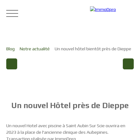
Blog
Notre actualité
Un nouvel hôtel bientôt près de Dieppe
Accueil
Acheter
Louer
Vendre
Blog
Cont
Estimation
Un nouvel Hôtel près de Dieppe
Un nouvel Hotel avec piscine à Saint Aubin Sur Scie ouvrira en
2023 à la place de l'ancienne clinique des Aubepines.
Transaction réalisée par ImmoDpro