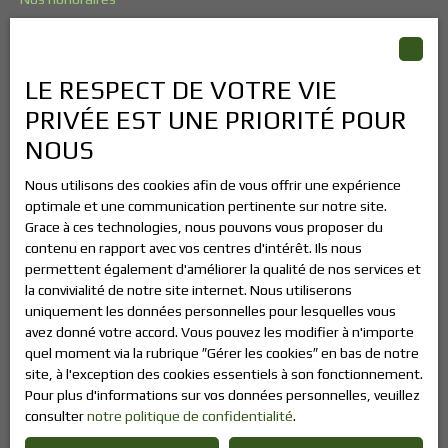
Mentions légales
Politique de confidentialité
LE RESPECT DE VOTRE VIE
Plan du site
PRIVÉE EST UNE PRIORITÉ POUR
Recrutement
NOUS
Gérer les cookies
Propulsé par
Nous utilisons des cookies afin de vous offrir une expérience
optimale et une communication pertinente sur notre site.
Grace à ces technologies, nous pouvons vous proposer du
contenu en rapport avec vos centres d'intérêt. Ils nous
permettent également d'améliorer la qualité de nos services et
la convivialité de notre site internet. Nous utiliserons
+33 2 78 08 67 62
uniquement les données personnelles pour lesquelles vous
avez donné votre accord. Vous pouvez les modifier à n'importe
quel moment via la rubrique ″Gérer les cookies″ en bas de notre
site, à l'exception des cookies essentiels à son fonctionnement.
Siège : 147 Avenue des Canadiens
Pour plus d'informations sur vos données personnelles, veuillez
76200 Dieppe
consulter
notre politique de confidentialité
.