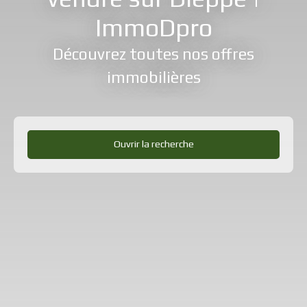
ImmoDpro
Découvrez toutes nos offres
immobilières
Ouvrir la recherche
Type d'offre
Vente
Type de bien
Local professionnel
Localisation