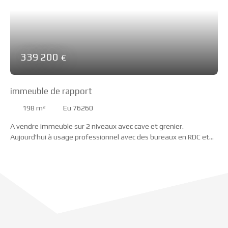
339 200
€
immeuble de rapport
198
m²
Eu 76260
A vendre immeuble sur 2 niveaux avec cave et grenier.
Aujourd'hui à usage professionnel avec des bureaux en RDC et
des archives au 1er étage. le premier étage peut être loué en
appartement puisqu'il dispose d'une cuisine, de sanitaires et un
accès indépendant sur la rue à l'arrière de l'immeuble. Un
rafraichissement sera à envisager. Le chauffage est au fioul
pour le RDC (chaudière au sous-sol) et électrique au 1er étage.
Les huisseries sont en PVC double vitrage, la toiture en ardoise
et le ravalement est récent. Le stationnement se fait aisément
sur un parking de l'autre côté de la route.