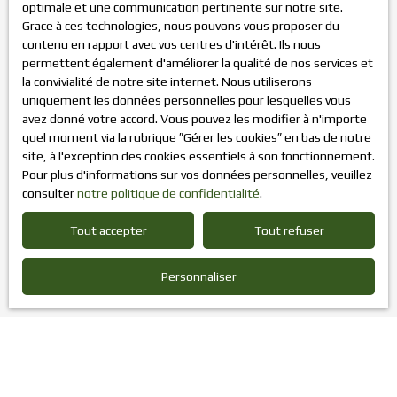
optimale et une communication pertinente sur notre site.
Localisation
Grace à ces technologies, nous pouvons vous proposer du
contenu en rapport avec vos centres d'intérêt. Ils nous
Budget max (€)
permettent également d'améliorer la qualité de nos services et
la convivialité de notre site internet. Nous utiliserons
uniquement les données personnelles pour lesquelles vous
Surface min (m²)
avez donné votre accord. Vous pouvez les modifier à n'importe
quel moment via la rubrique ″Gérer les cookies″ en bas de notre
J'accepte le traitement de mes données personnelles
site, à l'exception des cookies essentiels à son fonctionnement.
conformément au RGPD. Si vous ne souhaitez pas faire
Pour plus d'informations sur vos données personnelles, veuillez
l'objet de prospection commerciale par voie téléphonique,
consulter
notre politique de confidentialité
.
vous pouvez vous inscrire gratuitement sur la liste
d'opposition au démarchage téléphonique, prévu par
Tout accepter
Tout refuser
l'article L223-1 du code de la consommation, sur le site
Internet www.bloctel.gouv.fr ou par courrier adressé à :
Personnaliser
Société Worldline, Service Bloctel, CS 61311, 41013 BLOIS
CEDEX.
Pour en savoir plus sur le traitement de vos données
personnelles, veuillez consulter notre
politique de
confidentialité
.