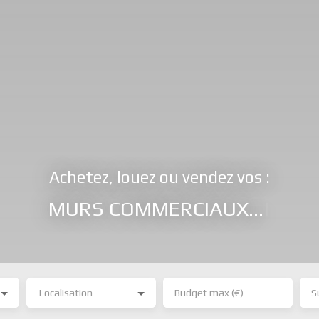
Achetez, louez ou vendez vos :
BUREAUX,
|
Localisation
Budget max (€)
S