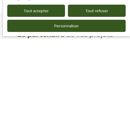
Tout accepter
Tout refuser
Personnaliser
Le partenaire
de vos projets
immobiliers d'entreprise
Vous souhaitez acheter ou vendre un bureau, entrepôt, local
commercial, droit au bail ? Oeuvrant sur le marché des biens
professionnels depuis de nombreuses années, nous vous aidons
à définir précisement vos envies et besoins.