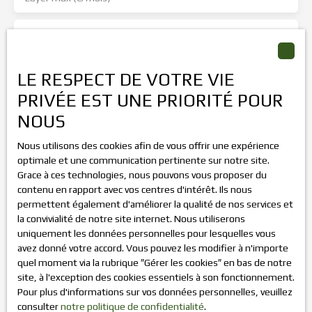
Surface min (m²)
J'accepte le traitement de mes données personnelles
LE RESPECT DE VOTRE VIE
conformément au RGPD. Si vous ne souhaitez pas faire
PRIVÉE EST UNE PRIORITÉ POUR
l'objet de prospection commerciale par voie téléphonique,
vous pouvez vous inscrire gratuitement sur la liste
NOUS
d'opposition au démarchage téléphonique, prévu par
l'article L223-1 du code de la consommation, sur le site
Nous utilisons des cookies afin de vous offrir une expérience
Internet www.bloctel.gouv.fr ou par courrier adressé à :
optimale et une communication pertinente sur notre site.
Grace à ces technologies, nous pouvons vous proposer du
Société Worldline, Service Bloctel, CS 61311, 41013 BLOIS
contenu en rapport avec vos centres d'intérêt. Ils nous
CEDEX.
permettent également d'améliorer la qualité de nos services et
la convivialité de notre site internet. Nous utiliserons
Pour en savoir plus sur le traitement de vos données
uniquement les données personnelles pour lesquelles vous
personnelles, veuillez consulter notre
politique de
avez donné votre accord. Vous pouvez les modifier à n'importe
confidentialité
.
quel moment via la rubrique ″Gérer les cookies″ en bas de notre
site, à l'exception des cookies essentiels à son fonctionnement.
Pour plus d'informations sur vos données personnelles, veuillez
Recevoir des annonces
consulter
notre politique de confidentialité
.