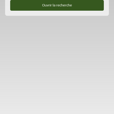
Ouvrir la recherche
Type d'offre
Location
Type de bien
Immobilier Pro
Localisation
Dieppe (76370)
Loyer max (€/mois)
Surface min (m²)
Rechercher