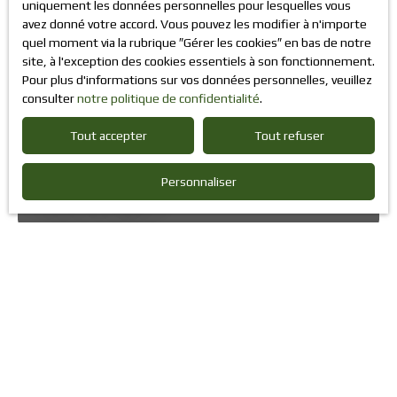
uniquement les données personnelles pour lesquelles vous
avez donné votre accord. Vous pouvez les modifier à n'importe
quel moment via la rubrique ″Gérer les cookies″ en bas de notre
site, à l'exception des cookies essentiels à son fonctionnement.
Pour plus d'informations sur vos données personnelles, veuillez
consulter
notre politique de confidentialité
.
Tout accepter
Tout refuser
Personnaliser
1 500
€ /mois HC
Location Local Commercial 150 m² – Centre-Ville de
Dieppe (76200)
150
m²
Dieppe 76200
Saisissez l'opportunité d'installer votre activité dans un local
commercial de 150 m² , à deux pas de l'hyper-centre de Dieppe.
Ce local bénéficie d'une visibilité optimale grâce à un grand
linéaire de vitrine sur un axe très fréquenté.