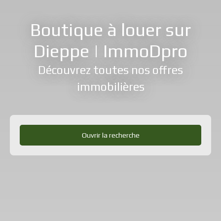
Boutique à louer sur
Dieppe | ImmoDpro
Découvrez toutes nos offres
immobilières
Ouvrir la recherche
Type d'offre
Location
Type de bien
Immobilier Pro