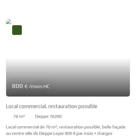
stratégique de ce bien réside dans sa synergie commerciale. En
partageant le même parking et la même zone de chalandise que
des leaders du marché tels que Conforama, Decathlon, Brico
Dépôt Matériaux et l'enseigne de restauration Au Bureau,.....
vous profitez d'un flux de visiteurs naturel et d'une puissance
d'attraction immédiate. Le local se compose d'une surface de
vente de 210 m² + 40 m² en mezzanine complétée par un terrain
extérieur de 200 m². Cette configuration rare permet
d'envisager une modularité totale : zone d'exposition, stockage
extérieur sécurisé ou terrasse. L'accessibilité est garantie par de
nombreuses places de stationnement situées juste devant
l'entrée du local. Actuellement libre de toute occupation, ce bien
est prêt à accueillir votre concept pour une ouverture rapide .
800
€ /mois HC
Local commercial, restauration possible
76
m²
Dieppe 76200
Local commercial de 70 m², restauration possible, belle façade
au centre ville de Dieppe Loyer 800 € par mois + charges