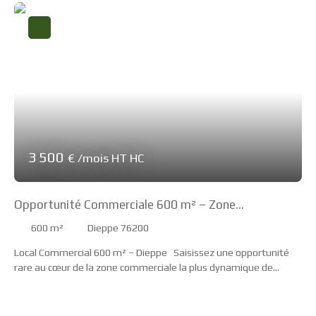
3 500
€ /mois HT HC
Opportunité Commerciale 600 m² – Zone
Commerciale de Dieppe
600
m²
Dieppe 76200
Local Commercial 600 m² – Dieppe Saisissez une opportunité
rare au cœur de la zone commerciale la plus dynamique de
Dieppe. , ce local bénéficie d'une proximité immédiate
d'enseignes majeures comme Auchan Belvédère, Décathlon,
Conforama et La Foir'Fouille.