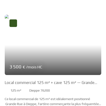
3 500
€ /mois HC
Local commercial 125 m² + cave 125 m² — Grande
Rue de Dieppe — Vitrine 7 m
125
m²
Dieppe 76200
Ce local commercial de 125 m² est idéalement positionné
Grande Rue à Dieppe, l'artère commerçante la plus fréquentée