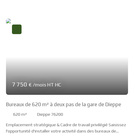
de Dieppe. , avec une façade vitrée de 7 mètres, il offre une
exposition exceptionnelle adaptée à tout type de commerce à
fort besoin de visibilité. La cave attenante et saine d'environ
125 m² constitue un avantage rare en centre-ville :.
7 750
€ /mois HT HC
Bureaux de 620 m² à deux pas de la gare de Dieppe
620
m²
Dieppe 76200
Emplacement stratégique & Cadre de travail privilégié Saisissez
l'opportunité d'installer votre activité dans des bureaux de