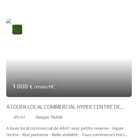
m² usage de bureaux, complétés par une cave. Proposé sous bail
commercial à un loyer de 780 € HT par mois, ce bien en angle de
rue offre une implantation centrale
1 000
€ /mois HC
A LOUER LOCAL COMMERCIAL HYPER CENTRE DE
DIEPPE
49
m²
Dieppe 76200
A louer local commercial de 44m² avec petite reserve - Hyper
centre - Rue pietonne - Belle visibilité - Tous commerces hors