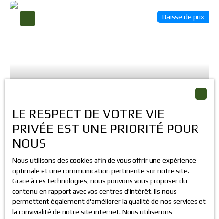
Stockage 230 M² : Surface fonctionnelle avec porte sectionnelle
Baisse de prix
pour accès véhicules. Parking : Privatif + 12 places de
stationnement extérieures communes.
600
€ /mois HT HC
LE RESPECT DE VOTRE VIE
PRIVÉE EST UNE PRIORITÉ POUR
NOUS
Entrepôt de 150 m² à Dieppe : Stockage Fonctionnel
Secteur Rue Marcel Gamot
150
m²
Dieppe 76200
Nous utilisons des cookies afin de vous offrir une expérience
optimale et une communication pertinente sur notre site.
Saisissez cette opportunité de location d'entrepôt de150 m²
Grace à ces technologies, nous pouvons vous proposer du
situé à proximité du centre de Dieppe. Ce local professionnel
contenu en rapport avec vos centres d'intérêt. Ils nous
offre une accessibilité fluide pour vos flux de marchandises. .
permettent également d'améliorer la qualité de nos services et
Idéal pour une activité de stockage
la convivialité de notre site internet. Nous utiliserons