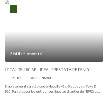
2 600
€ /mois HC
LOCAL DE 460 M²– IDEAL PRESTATAIRE PENLY
460
m²
Dieppe 76200
Emplacement stratégique à Neuville-lès-Dieppe , sur l'axe D
925. Parfait pour les entreprises liées au chantier de l'EPR2 de
Penly. 📐 Configuration du bien Ce local de 460 m² est divisé en
deux parties égales : Espace Bureaux 230 M² : Un accueil clients.
5 bureaux individuels. Une salle de réunion. Espace Atelier /