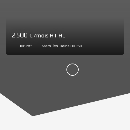
2 500
€ /mois HT HC
386
m²
Mers-les-Bains 80350