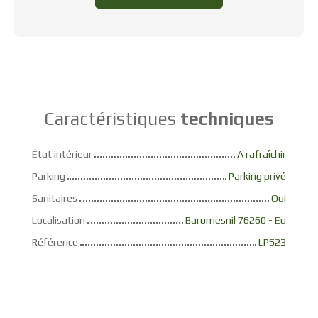
Caractéristiques
techniques
État intérieur
A rafraîchir
Parking
Parking privé
Sanitaires
Oui
Localisation
Baromesnil 76260 - Eu
Référence
LP523