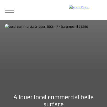
Accueil
Acheter
Louer
Vendre
Blog
Cont
Estimation
A louer local commercial belle
surface