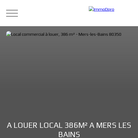
Accueil
Acheter
Louer
Vendre
Blog
Cont
Estimation
A LOUER LOCAL 386M² A MERS LES
BAINS