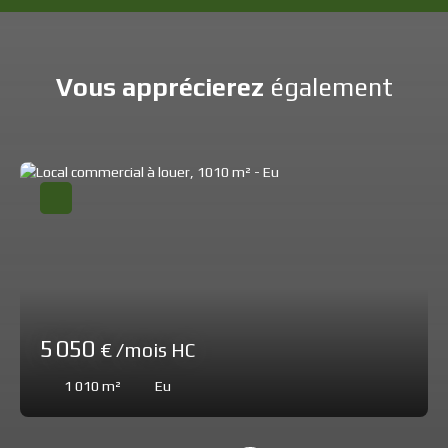
Vous apprécierez
également
5 050
€ /mois HC
1 010
m²
Eu