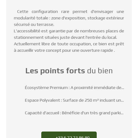
Cette configuration rare permet d'envisager une
modularité totale : zone d'exposition, stockage extérieur
sécurisé ou terrasse.
L'accessibilité est garantie par de nombreuses places de
stationnement situées juste devant l'entrée du local.
Actuellement libre de toute occupation, ce bien est prêt
à accueillir votre concept pour une ouverture rapide .
Les points forts
du bien
Écosystème Premium : A proximité immédiate de Conforama, Decathlon, Brico Dépôt matériaux et Au Bureau.
Espace Polyvalent : Surface de 250 m² incluant un terrain privatif de 200 m²
Capacité d'accueil : Bénéficie d'un très grand parking commun
+33 6 72 71 86 90