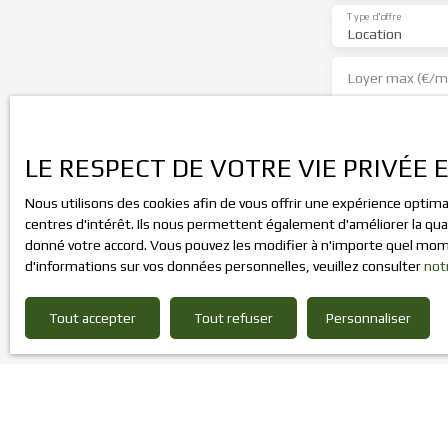
Type d'offre
Location
Loyer max (€/m
J'accepte l
pas faire l'
LE RESPECT DE VOTRE VIE PRIVÉE 
gratuitement
de la consom
Nous utilisons des cookies afin de vous offrir une expérience opti
centres d'intérêt. Ils nous permettent également d'améliorer la qual
Société Worl
donné votre accord. Vous pouvez les modifier à n'importe quel momen
d'informations sur vos données personnelles, veuillez consulter
not
Pour en savo
de confident
Tout accepter
Tout refuser
Personnaliser