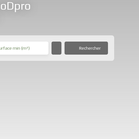
moDpro
Rechercher
urface min (m²)