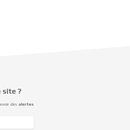
 site ?
cevoir des
alertes