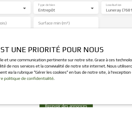
Type de bien
Localisation
Entrepôt
Luneray (768
ois)
Surface min (m²)
e traitement de mes données personnelles conformément au RGPD. Si v
objet de prospection commerciale par voie téléphonique, vous pouvez vou
EST UNE PRIORITÉ POUR NOUS
 sur la liste d'opposition au démarchage téléphonique, prévu par l'arti
mation, sur le site Internet www.bloctel.gouv.fr ou par courrier adressé
male et une communication pertinente sur notre site. Grace à ces techno
ité de nos services et la convivialité de notre site internet. Nous util
dline, Service Bloctel, CS 61311, 41013 BLOIS CEDEX.
t via la rubrique ″Gérer les cookies″ en bas de notre site, à l'exceptio
re politique de confidentialité
.
ir plus sur le traitement de vos données personnelles, veuillez consult
ialité
.
Recevoir des annonces