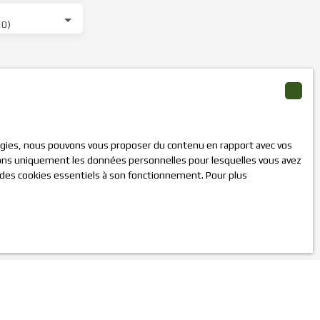
10)
ous ne souhaitez
s inscrire
cle L223-1 du code
 à :
logies, nous pouvons vous proposer du contenu en rapport avec vos
iserons uniquement les données personnelles pour lesquelles vous avez
n des cookies essentiels à son fonctionnement. Pour plus
er notre
politique